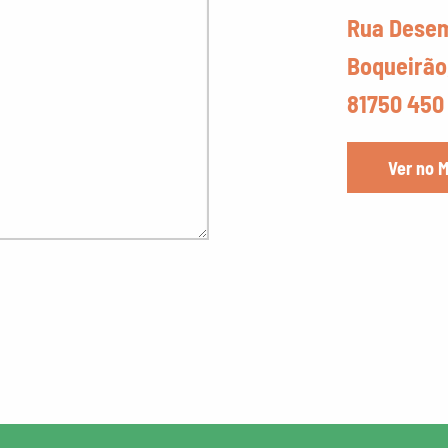
Rua Desem
Boqueirão,
81750 450
Ver no 