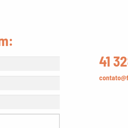
m:
41 3
contato@f